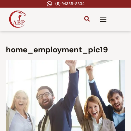
(11) 94335-8334
home_employment_pic19