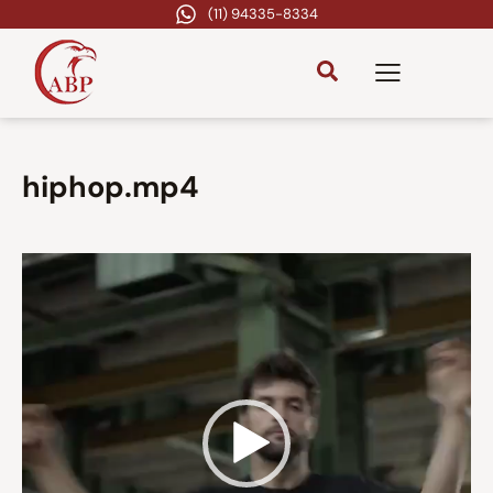
(11) 94335-8334
hiphop.mp4
Tocador
de
vídeo