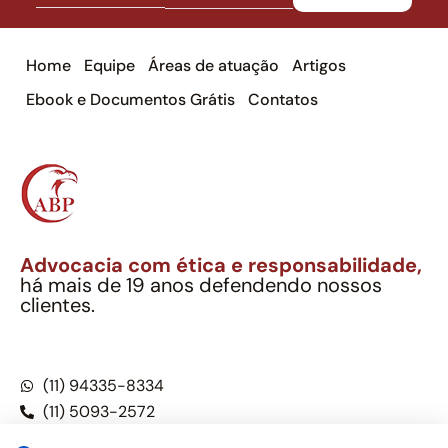
Home
Equipe
Áreas de atuação
Artigos
Ebook e Documentos Grátis
Contatos
Advocacia com ética e responsabilidade,
há mais de 19 anos defendendo nossos
clientes.
Alexandre Berthe Pinto Soc. Ind. Adv.
CNPJ: 27.814.132/0001-03 – OAB/SP nº 22477
(11) 94335-8334
(11) 5093-2572
(11) 5093-5896