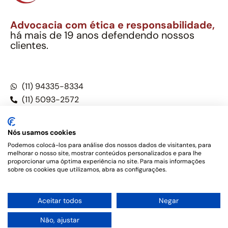
Advocacia com ética e responsabilidade,
há mais de 19 anos defendendo nossos
clientes.
Alexandre Berthe Pinto Soc. Ind. Adv.
CNPJ: 27.814.132/0001-03 – OAB/SP nº 22477
(11) 94335-8334
(11) 5093-2572
(11) 5093-5896
Nós usamos cookies
Podemos colocá-los para análise dos nossos dados de visitantes, para
melhorar o nosso site, mostrar conteúdos personalizados e para lhe
Este site não é um produto Meta Platforms, Inc., Google LLC,
proporcionar uma óptima experiência no site. Para mais informações
tampouco oferece serviços públicos oficiais. Somos um
sobre os cookies que utilizamos, abra as configurações.
escritório de advocacia, que oferece apenas serviços jurídicos,
privativos de advogados, de acordo com a legislação vigente e
o Código de Ética e Disciplina da OAB do Brasil – Alexandre
1
Aceitar todos
Negar
Berthe Pinto Soc. de Adv, OAB/SP nº 22477 –
Política de
Privacidade e Termos de uso
Não, ajustar