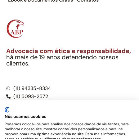
Advocacia com ética e responsabilidade,
há mais de 19 anos defendendo nossos
clientes.
Alexandre Berthe Pinto Soc. Ind. Adv.
CNPJ: 27.814.132/0001-03 – OAB/SP nº 22477
(11) 94335-8334
(11) 5093-2572
(11) 5093-5896
Nós usamos cookies
Podemos colocá-los para análise dos nossos dados de visitantes, para
melhorar o nosso site, mostrar conteúdos personalizados e para lhe
Este site não é um produto Meta Platforms, Inc., Google LLC,
proporcionar uma óptima experiência no site. Para mais informações
tampouco oferece serviços públicos oficiais. Somos um