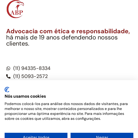
Advocacia com ética e responsabilidade,
há mais de 19 anos defendendo nossos
clientes.
Alexandre Berthe Pinto Soc. Ind. Adv.
CNPJ: 27.814.132/0001-03 – OAB/SP nº 22477
(11) 94335-8334
(11) 5093-2572
(11) 5093-5896
Nós usamos cookies
Podemos colocá-los para análise dos nossos dados de visitantes, para
melhorar o nosso site, mostrar conteúdos personalizados e para lhe
Este site não é um produto Meta Platforms, Inc., Google LLC,
proporcionar uma óptima experiência no site. Para mais informações
tampouco oferece serviços públicos oficiais. Somos um
sobre os cookies que utilizamos, abra as configurações.
escritório de advocacia, que oferece apenas serviços jurídicos,
privativos de advogados, de acordo com a legislação vigente e
o Código de Ética e Disciplina da OAB do Brasil – Alexandre
1
Aceitar todos
Negar