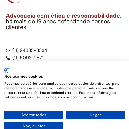
Advocacia com ética e responsabilidade,
há mais de 19 anos defendendo nossos
clientes.
Alexandre Berthe Pinto Soc. Ind. Adv.
CNPJ: 27.814.132/0001-03 – OAB/SP nº 22477
(11) 94335-8334
(11) 5093-2572
(11) 5093-5896
Nós usamos cookies
Podemos colocá-los para análise dos nossos dados de visitantes, para
melhorar o nosso site, mostrar conteúdos personalizados e para lhe
Este site não é um produto Meta Platforms, Inc., Google LLC,
proporcionar uma óptima experiência no site. Para mais informações
tampouco oferece serviços públicos oficiais. Somos um
sobre os cookies que utilizamos, abra as configurações.
escritório de advocacia, que oferece apenas serviços jurídicos,
privativos de advogados, de acordo com a legislação vigente e
o Código de Ética e Disciplina da OAB do Brasil – Alexandre
1
Aceitar todos
Negar
Berthe Pinto Soc. de Adv, OAB/SP nº 22477 –
Política de
Privacidade e Termos de uso
Não, ajustar