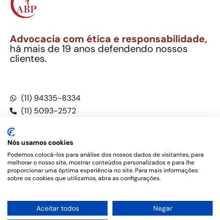
Advocacia com ética e responsabilidade,
há mais de 19 anos defendendo nossos
clientes.
Alexandre Berthe Pinto Soc. Ind. Adv.
CNPJ: 27.814.132/0001-03 – OAB/SP nº 22477
(11) 94335-8334
(11) 5093-2572
(11) 5093-5896
Nós usamos cookies
Podemos colocá-los para análise dos nossos dados de visitantes, para
melhorar o nosso site, mostrar conteúdos personalizados e para lhe
Este site não é um produto Meta Platforms, Inc., Google LLC,
proporcionar uma óptima experiência no site. Para mais informações
tampouco oferece serviços públicos oficiais. Somos um
sobre os cookies que utilizamos, abra as configurações.
escritório de advocacia, que oferece apenas serviços jurídicos,
privativos de advogados, de acordo com a legislação vigente e
o Código de Ética e Disciplina da OAB do Brasil – Alexandre
1
Aceitar todos
Negar
Berthe Pinto Soc. de Adv, OAB/SP nº 22477 –
Política de