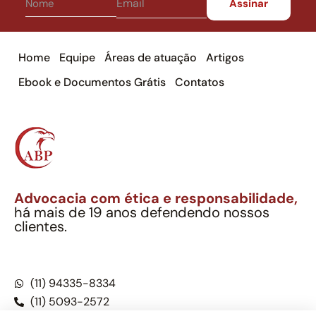
Home
Equipe
Áreas de atuação
Artigos
Ebook e Documentos Grátis
Contatos
Advocacia com ética e responsabilidade,
há mais de 19 anos defendendo nossos
clientes.
Alexandre Berthe Pinto Soc. Ind. Adv.
CNPJ: 27.814.132/0001-03 – OAB/SP nº 22477
(11) 94335-8334
(11) 5093-2572