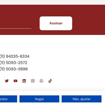
(11) 94335-8334
(11) 5093-2572
(11) 5093-5896
scritório de advocacia, que oferece apenas
todos
Negar
Não, ajustar
 do Brasil – Alexandre Berthe Pinto Soc. de Adv,
1