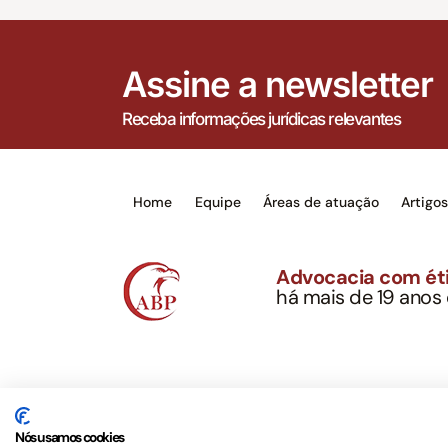
Assine a newsletter
Receba informações jurídicas relevantes
Home
Equipe
Áreas de atuação
Artigo
Advocacia com éti
há mais de 19 anos
Alexandre Berthe Pin
CNPJ: 27.814.132/0
Este site não é um produto Meta Platforms, Inc., 
serviços jurídicos, privativos de advogados, de ac
Nós usamos cookies
OAB/SP nº 22477 –
Política de Privacidade e Term