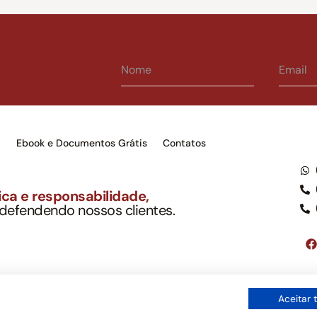
s
Ebook e Documentos Grátis
Contatos
ca e responsabilidade,
 defendendo nossos clientes.
to Soc. Ind. Adv.
001-03 – OAB/SP nº 22477
Google LLC, tampouco oferece serviços públicos oficiais. Somos um e
Aceitar 
ordo com a legislação vigente e o Código de Ética e Disciplina da OAB
os de uso