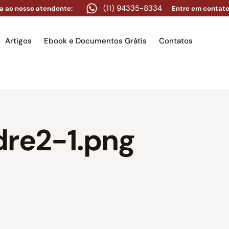
(11) 94335-8334
a ao nosso atendente:
Entre em contato
Artigos
Ebook e Documentos Grátis
Contatos
e
Equipe
Áreas de atuação
Artigos
Ebook e Docume
dre2-1.png