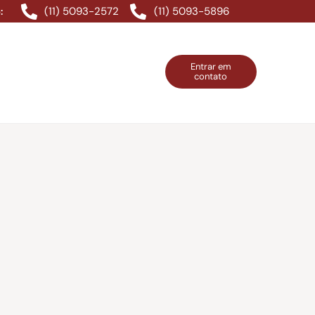
(11) 5093-2572
(11) 5093-5896
:
Entrar em
contato
ntos Grátis
Contatos
Entrar em contato