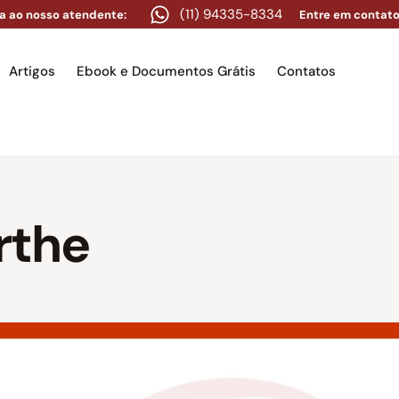
(11) 94335-8334
a ao nosso atendente:
Entre em contato
Artigos
Ebook e Documentos Grátis
Contatos
e
Equipe
Áreas de atuação
Artigos
Ebook e Docume
erthe