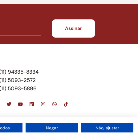
(11) 94335-8334
(11) 5093-2572
(11) 5093-5896
scritório de advocacia, que oferece apenas
todos
Negar
Não, ajustar
 do Brasil – Alexandre Berthe Pinto Soc. de Adv,
1