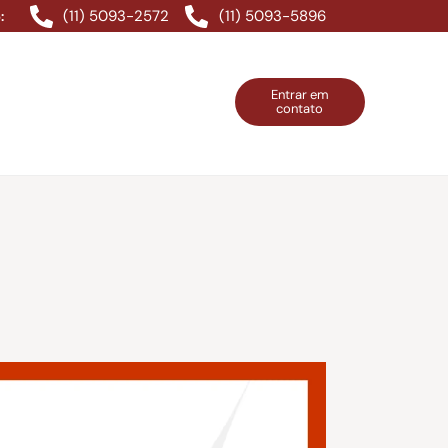
(11) 5093-2572
(11) 5093-5896
:
Entrar em
contato
ntos Grátis
Contatos
Entrar em contato