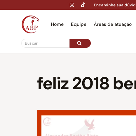
Encaminhe sua dúvid
Home
Equipe
Áreas de atuação
Hom
feliz 2018 b