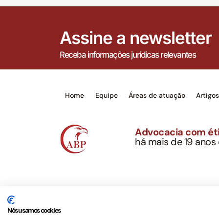
Assine a newsletter
Receba informações jurídicas relevantes
Home
Equipe
Áreas de atuação
Artigo
Advocacia com éti
há mais de 19 anos
Alexandre Berthe Pin
CNPJ: 27.814.132/0
Este site não é um produto Meta Platforms, Inc., 
serviços jurídicos, privativos de advogados, de ac
Nós usamos cookies
OAB/SP nº 22477 –
Política de Privacidade e Term