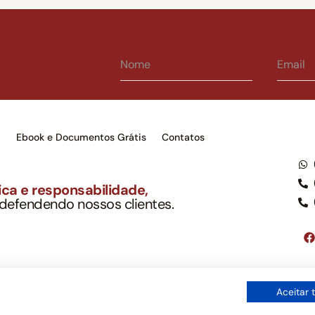
s
Ebook e Documentos Grátis
Contatos
ca e responsabilidade,
 defendendo nossos clientes.
to Soc. Ind. Adv.
001-03 – OAB/SP nº 22477
Google LLC, tampouco oferece serviços públicos oficiais. Somos um e
Aceitar 
ordo com a legislação vigente e o Código de Ética e Disciplina da OAB
os de uso