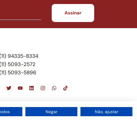
(11) 94335-8334
(11) 5093-2572
(11) 5093-5896
scritório de advocacia, que oferece apenas
todos
Negar
Não, ajustar
 do Brasil – Alexandre Berthe Pinto Soc. de Adv,
1