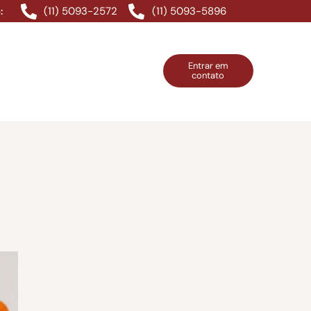
(11) 5093-2572
(11) 5093-5896
:
Entrar em
contato
ntos Grátis
Contatos
Entrar em contato