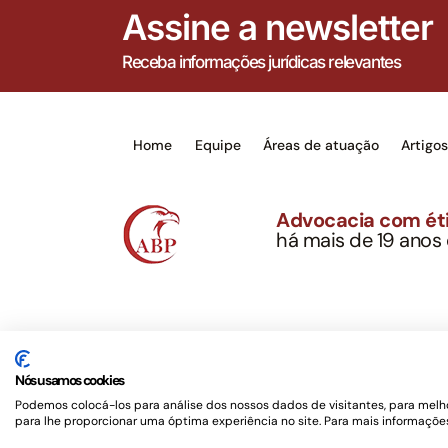
Assine a newsletter
Receba informações jurídicas relevantes
Home
Equipe
Áreas de atuação
Artigo
Advocacia com éti
há mais de 19 anos
Alexandre Berthe Pin
CNPJ: 27.814.132/0
Este site não é um produto Meta Platforms, Inc., 
serviços jurídicos, privativos de advogados, de ac
Nós usamos cookies
OAB/SP nº 22477 –
Política de Privacidade e Term
Podemos colocá-los para análise dos nossos dados de visitantes, para melho
para lhe proporcionar uma óptima experiência no site. Para mais informações
Desenvolvido por
Rotamaxima Digital