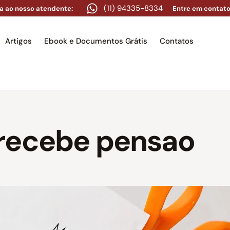
(11) 94335-8334
a ao nosso atendente:
Entre em contato
Artigos
Ebook e Documentos Grátis
Contatos
e
Equipe
Áreas de atuação
Artigos
Ebook e Docume
recebe pensao