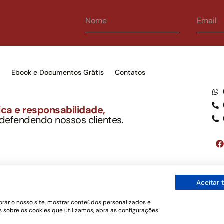
s
Ebook e Documentos Grátis
Contatos
ca e responsabilidade,
 defendendo nossos clientes.
to Soc. Ind. Adv.
001-03 – OAB/SP nº 22477
Google LLC, tampouco oferece serviços públicos oficiais. Somos um e
Aceitar 
ordo com a legislação vigente e o Código de Ética e Disciplina da OAB
os de uso
rar o nosso site, mostrar conteúdos personalizados e
 sobre os cookies que utilizamos, abra as configurações.