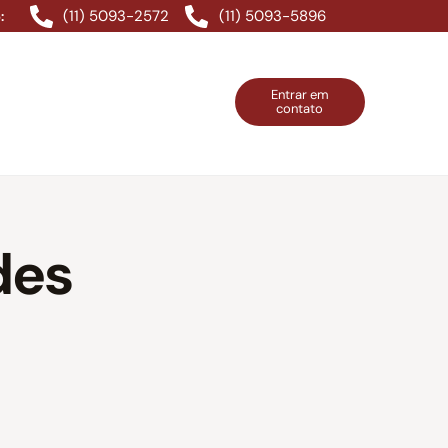
(11) 5093-2572
(11) 5093-5896
:
Entrar em
contato
ntos Grátis
Contatos
Entrar em contato
des