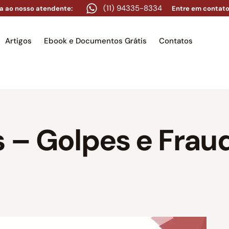
(11) 94335-8334
a ao nosso atendente:
Entre em contato
Artigos
Ebook e Documentos Grátis
Contatos
e
Equipe
Áreas de atuação
Artigos
Ebook e Docume
s – Golpes e Frau