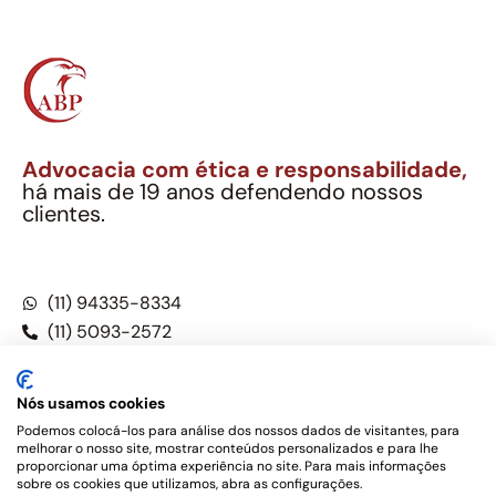
Advocacia com ética e responsabilidade,
há mais de 19 anos defendendo nossos
clientes.
Alexandre Berthe Pinto Soc. Ind. Adv.
CNPJ: 27.814.132/0001-03 – OAB/SP nº 22477
(11) 94335-8334
(11) 5093-2572
(11) 5093-5896
Nós usamos cookies
Podemos colocá-los para análise dos nossos dados de visitantes, para
melhorar o nosso site, mostrar conteúdos personalizados e para lhe
Este site não é um produto Meta Platforms, Inc., Google LLC,
proporcionar uma óptima experiência no site. Para mais informações
tampouco oferece serviços públicos oficiais. Somos um
sobre os cookies que utilizamos, abra as configurações.