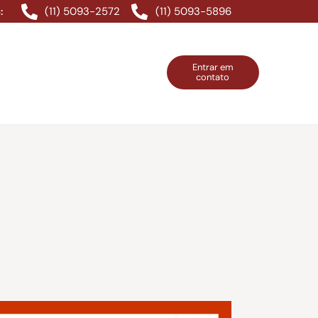
(11) 5093-2572
(11) 5093-5896
:
Entrar em
contato
ntos Grátis
Contatos
Entrar em contato