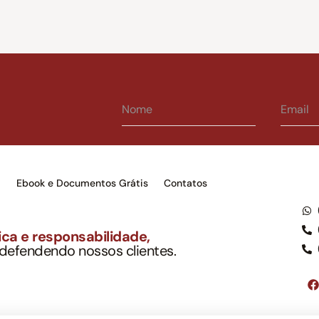
s
Ebook e Documentos Grátis
Contatos
ca e responsabilidade,
 defendendo nossos clientes.
to Soc. Ind. Adv.
001-03 – OAB/SP nº 22477