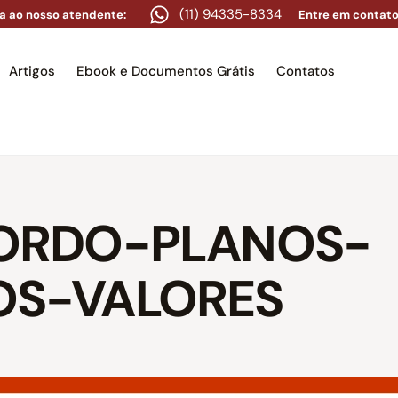
(11) 94335-8334
a ao nosso atendente:
Entre em contato
Artigos
Ebook e Documentos Grátis
Contatos
e
Equipe
Áreas de atuação
Artigos
Ebook e Docume
ORDO-PLANOS-
S-VALORES