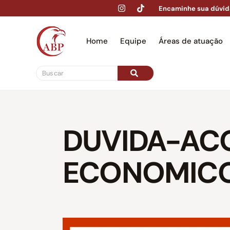
Encaminhe sua dúvid
Home
Equipe
Áreas de atuação
Hom
DUVIDA-AC
ECONOMICO