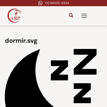
(11) 94335-8334
dormir.svg