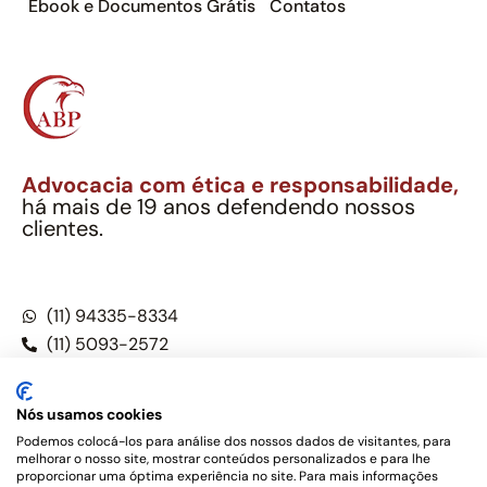
Ebook e Documentos Grátis
Contatos
Advocacia com ética e responsabilidade,
há mais de 19 anos defendendo nossos
clientes.
Alexandre Berthe Pinto Soc. Ind. Adv.
CNPJ: 27.814.132/0001-03 – OAB/SP nº 22477
(11) 94335-8334
(11) 5093-2572
(11) 5093-5896
Nós usamos cookies
Podemos colocá-los para análise dos nossos dados de visitantes, para
melhorar o nosso site, mostrar conteúdos personalizados e para lhe
Este site não é um produto Meta Platforms, Inc., Google LLC,
proporcionar uma óptima experiência no site. Para mais informações