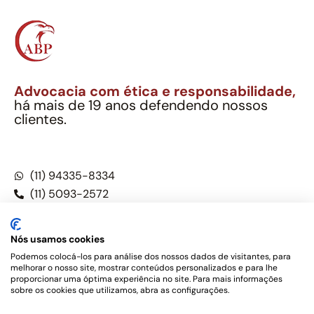
Advocacia com ética e responsabilidade,
há mais de 19 anos defendendo nossos
clientes.
Alexandre Berthe Pinto Soc. Ind. Adv.
CNPJ: 27.814.132/0001-03 – OAB/SP nº 22477
(11) 94335-8334
(11) 5093-2572
(11) 5093-5896
Nós usamos cookies
Podemos colocá-los para análise dos nossos dados de visitantes, para
melhorar o nosso site, mostrar conteúdos personalizados e para lhe
Este site não é um produto Meta Platforms, Inc., Google LLC,
proporcionar uma óptima experiência no site. Para mais informações
tampouco oferece serviços públicos oficiais. Somos um
sobre os cookies que utilizamos, abra as configurações.
escritório de advocacia, que oferece apenas serviços jurídicos,