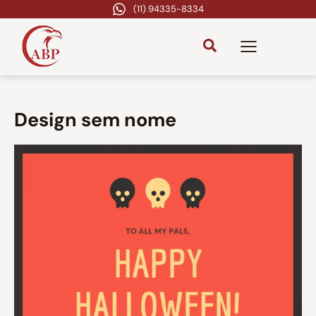
(11) 94335-8334
Design sem nome