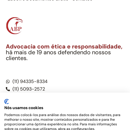
Advocacia com ética e responsabilidade,
há mais de 19 anos defendendo nossos
clientes.
Alexandre Berthe Pinto Soc. Ind. Adv.
CNPJ: 27.814.132/0001-03 – OAB/SP nº 22477
(11) 94335-8334
(11) 5093-2572
(11) 5093-5896
Nós usamos cookies
Podemos colocá-los para análise dos nossos dados de visitantes, para
melhorar o nosso site, mostrar conteúdos personalizados e para lhe
Este site não é um produto Meta Platforms, Inc., Google LLC,
proporcionar uma óptima experiência no site. Para mais informações
tampouco oferece serviços públicos oficiais. Somos um
sobre os cookies que utilizamos, abra as configurações.