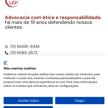
Advocacia com ética e responsabilidade,
há mais de 19 anos defendendo nossos
clientes.
Alexandre Berthe Pinto Soc. Ind. Adv.
CNPJ: 27.814.132/0001-03 – OAB/SP nº 22477
(11) 94335-8334
(11) 5093-2572
(11) 5093-5896
Nós usamos cookies
Podemos colocá-los para análise dos nossos dados de visitantes, para
melhorar o nosso site, mostrar conteúdos personalizados e para lhe
Este site não é um produto Meta Platforms, Inc., Google LLC,
proporcionar uma óptima experiência no site. Para mais informações
tampouco oferece serviços públicos oficiais. Somos um
sobre os cookies que utilizamos, abra as configurações.
escritório de advocacia, que oferece apenas serviços jurídicos,
privativos de advogados, de acordo com a legislação vigente e
o Código de Ética e Disciplina da OAB do Brasil – Alexandre
1
Aceitar todos
Negar
Berthe Pinto Soc. de Adv, OAB/SP nº 22477 –
Política de