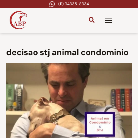
(11) 94335-8334
decisao stj animal condominio