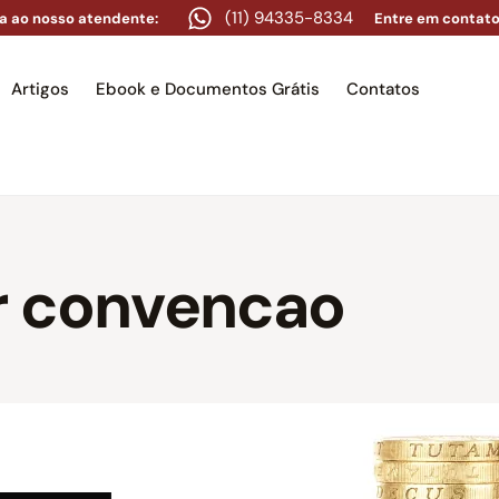
(11) 94335-8334
a ao nosso atendente:
Entre em contato
Artigos
Ebook e Documentos Grátis
Contatos
e
Equipe
Áreas de atuação
Artigos
Ebook e Docume
ar convencao