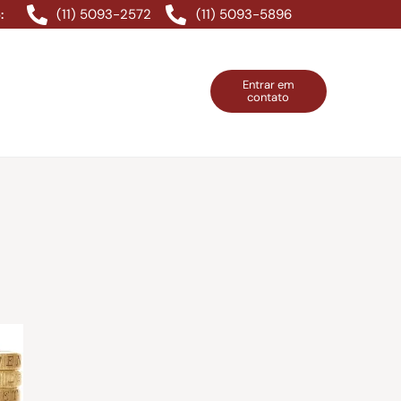
(11) 5093-2572
(11) 5093-5896
:
Entrar em
contato
ntos Grátis
Contatos
Entrar em contato