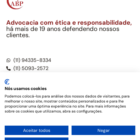
Advocacia com ética e responsabilidade,
há mais de 19 anos defendendo nossos
clientes.
Alexandre Berthe Pinto Soc. Ind. Adv.
CNPJ: 27.814.132/0001-03 – OAB/SP nº 22477
(11) 94335-8334
(11) 5093-2572
(11) 5093-5896
Nós usamos cookies
Podemos colocá-los para análise dos nossos dados de visitantes, para
melhorar o nosso site, mostrar conteúdos personalizados e para lhe
Este site não é um produto Meta Platforms, Inc., Google LLC,
proporcionar uma óptima experiência no site. Para mais informações
tampouco oferece serviços públicos oficiais. Somos um
sobre os cookies que utilizamos, abra as configurações.
escritório de advocacia, que oferece apenas serviços jurídicos,
privativos de advogados, de acordo com a legislação vigente e
o Código de Ética e Disciplina da OAB do Brasil – Alexandre
1
Aceitar todos
Negar
Berthe Pinto Soc. de Adv, OAB/SP nº 22477 –
Política de