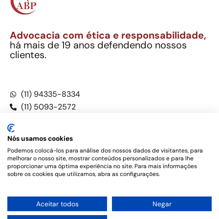
Advocacia com ética e responsabilidade,
há mais de 19 anos defendendo nossos
clientes.
Alexandre Berthe Pinto Soc. Ind. Adv.
CNPJ: 27.814.132/0001-03 – OAB/SP nº 22477
(11) 94335-8334
(11) 5093-2572
(11) 5093-5896
Nós usamos cookies
Podemos colocá-los para análise dos nossos dados de visitantes, para
melhorar o nosso site, mostrar conteúdos personalizados e para lhe
Este site não é um produto Meta Platforms, Inc., Google LLC,
proporcionar uma óptima experiência no site. Para mais informações
tampouco oferece serviços públicos oficiais. Somos um
sobre os cookies que utilizamos, abra as configurações.
escritório de advocacia, que oferece apenas serviços jurídicos,
privativos de advogados, de acordo com a legislação vigente e
o Código de Ética e Disciplina da OAB do Brasil – Alexandre
1
Aceitar todos
Negar
Berthe Pinto Soc. de Adv, OAB/SP nº 22477 –
Política de