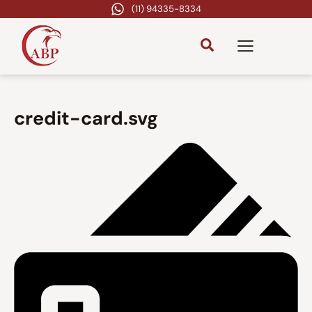
(11) 94335-8334
credit-card.svg