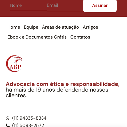
Home
Equipe
Áreas de atuação
Artigos
Ebook e Documentos Grátis
Contatos
Advocacia com ética e responsabilidade,
há mais de 19 anos defendendo nossos
clientes.
Alexandre Berthe Pinto Soc. Ind. Adv.
CNPJ: 27.814.132/0001-03 – OAB/SP nº 22477
(11) 94335-8334
(11) 5093-2572