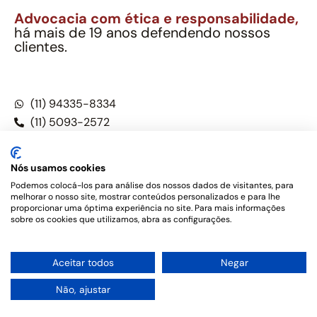
Advocacia com ética e responsabilidade,
há mais de 19 anos defendendo nossos
clientes.
Alexandre Berthe Pinto Soc. Ind. Adv.
CNPJ: 27.814.132/0001-03 – OAB/SP nº 22477
(11) 94335-8334
(11) 5093-2572
(11) 5093-5896
Nós usamos cookies
Podemos colocá-los para análise dos nossos dados de visitantes, para
melhorar o nosso site, mostrar conteúdos personalizados e para lhe
Este site não é um produto Meta Platforms, Inc., Google LLC,
proporcionar uma óptima experiência no site. Para mais informações
tampouco oferece serviços públicos oficiais. Somos um
sobre os cookies que utilizamos, abra as configurações.
escritório de advocacia, que oferece apenas serviços jurídicos,
privativos de advogados, de acordo com a legislação vigente e
o Código de Ética e Disciplina da OAB do Brasil – Alexandre
1
Aceitar todos
Negar
Berthe Pinto Soc. de Adv, OAB/SP nº 22477 –
Política de
Privacidade e Termos de uso
Não, ajustar
Desenvolvido por
Rotamaxima Digital