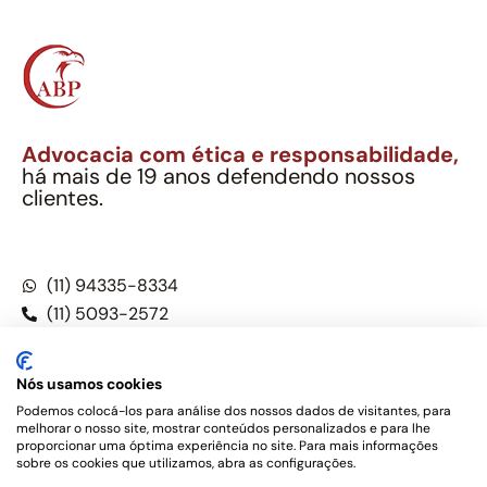
Advocacia com ética e responsabilidade,
há mais de 19 anos defendendo nossos
clientes.
Alexandre Berthe Pinto Soc. Ind. Adv.
CNPJ: 27.814.132/0001-03 – OAB/SP nº 22477
(11) 94335-8334
(11) 5093-2572
(11) 5093-5896
Nós usamos cookies
Podemos colocá-los para análise dos nossos dados de visitantes, para
melhorar o nosso site, mostrar conteúdos personalizados e para lhe
Este site não é um produto Meta Platforms, Inc., Google LLC,
proporcionar uma óptima experiência no site. Para mais informações
tampouco oferece serviços públicos oficiais. Somos um
sobre os cookies que utilizamos, abra as configurações.
escritório de advocacia, que oferece apenas serviços jurídicos,