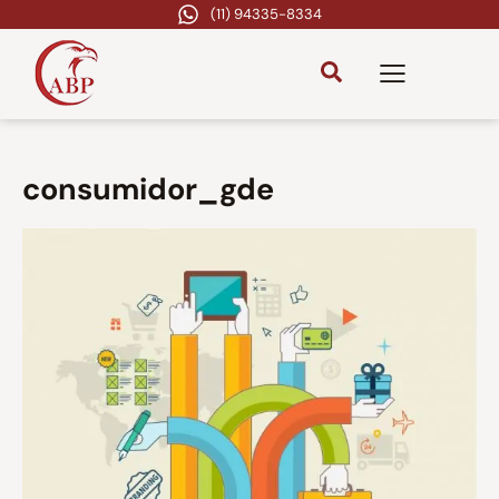
(11) 94335-8334
consumidor_gde