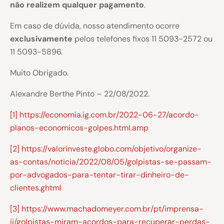
não realizem qualquer pagamento
.
Em caso de dúvida, nosso atendimento ocorre
exclusivamente
pelos telefones fixos 11 5093-2572 ou
11 5093-5896.
Muito Obrigado.
Alexandre Berthe Pinto – 22/08/2022.
[1]
https://economia.ig.com.br/2022-06-27/acordo-
planos-economicos-golpes.html.amp
[2]
https://valorinveste.globo.com/objetivo/organize-
as-contas/noticia/2022/08/05/golpistas-se-passam-
por-advogados-para-tentar-tirar-dinheiro-de-
clientes.ghtml
[3]
https://www.machadomeyer.com.br/pt/imprensa-
ij/golpistas-miram-acordos-para-recuperar-perdas-