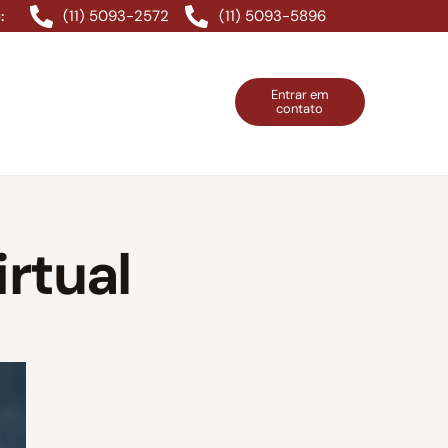
(11) 5093-2572
(11) 5093-5896
:
Entrar em
contato
ntos Grátis
Contatos
Entrar em contato
rtual