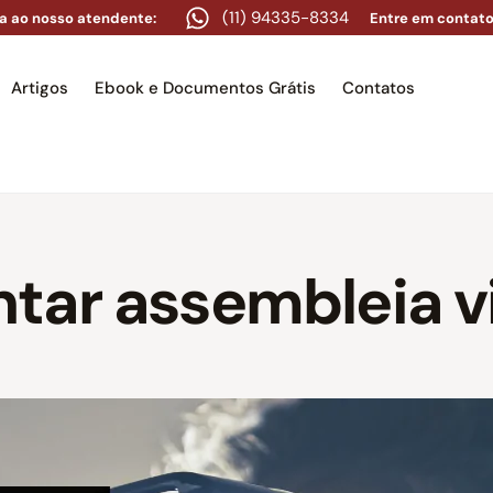
(11) 94335-8334
a ao nosso atendente:
Entre em contato
Artigos
Ebook e Documentos Grátis
Contatos
e
Equipe
Áreas de atuação
Artigos
Ebook e Docume
tar assembleia vi