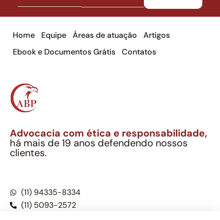
Home
Equipe
Áreas de atuação
Artigos
Ebook e Documentos Grátis
Contatos
Advocacia com ética e responsabilidade,
há mais de 19 anos defendendo nossos
clientes.
Alexandre Berthe Pinto Soc. Ind. Adv.
CNPJ: 27.814.132/0001-03 – OAB/SP nº 22477
(11) 94335-8334
(11) 5093-2572
(11) 5093-5896