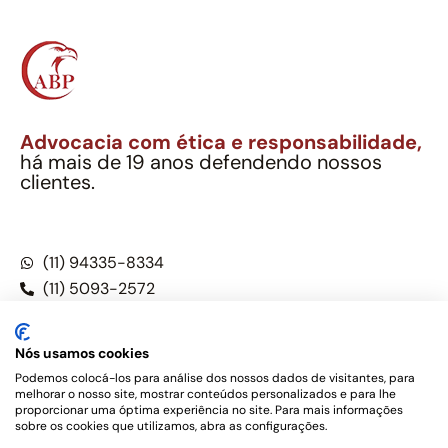
Advocacia com ética e responsabilidade,
há mais de 19 anos defendendo nossos
clientes.
Alexandre Berthe Pinto Soc. Ind. Adv.
CNPJ: 27.814.132/0001-03 – OAB/SP nº 22477
(11) 94335-8334
(11) 5093-2572
(11) 5093-5896
Nós usamos cookies
Podemos colocá-los para análise dos nossos dados de visitantes, para
melhorar o nosso site, mostrar conteúdos personalizados e para lhe
Este site não é um produto Meta Platforms, Inc., Google LLC,
proporcionar uma óptima experiência no site. Para mais informações
tampouco oferece serviços públicos oficiais. Somos um
sobre os cookies que utilizamos, abra as configurações.
escritório de advocacia, que oferece apenas serviços jurídicos,