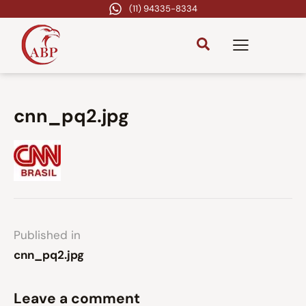
(11) 94335-8334
cnn_pq2.jpg
Published in
cnn_pq2.jpg
Leave a comment