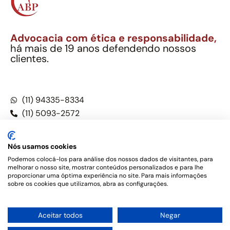
Advocacia com ética e responsabilidade,
há mais de 19 anos defendendo nossos
clientes.
Alexandre Berthe Pinto Soc. Ind. Adv.
CNPJ: 27.814.132/0001-03 – OAB/SP nº 22477
(11) 94335-8334
(11) 5093-2572
(11) 5093-5896
Nós usamos cookies
Podemos colocá-los para análise dos nossos dados de visitantes, para
melhorar o nosso site, mostrar conteúdos personalizados e para lhe
Este site não é um produto Meta Platforms, Inc., Google LLC,
proporcionar uma óptima experiência no site. Para mais informações
tampouco oferece serviços públicos oficiais. Somos um
sobre os cookies que utilizamos, abra as configurações.
escritório de advocacia, que oferece apenas serviços jurídicos,
privativos de advogados, de acordo com a legislação vigente e
o Código de Ética e Disciplina da OAB do Brasil – Alexandre
1
Aceitar todos
Negar
Berthe Pinto Soc. de Adv, OAB/SP nº 22477 –
Política de