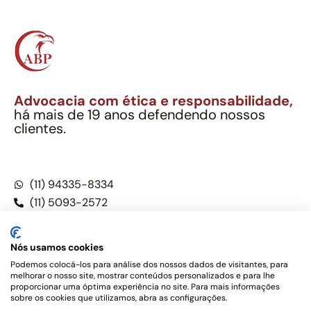
Advocacia com ética e responsabilidade,
há mais de 19 anos defendendo nossos
clientes.
Alexandre Berthe Pinto Soc. Ind. Adv.
CNPJ: 27.814.132/0001-03 – OAB/SP nº 22477
(11) 94335-8334
(11) 5093-2572
(11) 5093-5896
Nós usamos cookies
Podemos colocá-los para análise dos nossos dados de visitantes, para
melhorar o nosso site, mostrar conteúdos personalizados e para lhe
Este site não é um produto Meta Platforms, Inc., Google LLC,
proporcionar uma óptima experiência no site. Para mais informações
tampouco oferece serviços públicos oficiais. Somos um
sobre os cookies que utilizamos, abra as configurações.
escritório de advocacia, que oferece apenas serviços jurídicos,