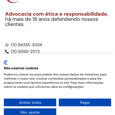
Advocacia com ética e responsabilidade,
há mais de 19 anos defendendo nossos
clientes.
Alexandre Berthe Pinto Soc. Ind. Adv.
CNPJ: 27.814.132/0001-03 – OAB/SP nº 22477
(11) 94335-8334
(11) 5093-2572
(11) 5093-5896
Nós usamos cookies
Podemos colocá-los para análise dos nossos dados de visitantes, para
melhorar o nosso site, mostrar conteúdos personalizados e para lhe
Este site não é um produto Meta Platforms, Inc., Google LLC,
proporcionar uma óptima experiência no site. Para mais informações
tampouco oferece serviços públicos oficiais. Somos um
sobre os cookies que utilizamos, abra as configurações.
escritório de advocacia, que oferece apenas serviços jurídicos,
privativos de advogados, de acordo com a legislação vigente e
o Código de Ética e Disciplina da OAB do Brasil – Alexandre
1
Aceitar todos
Negar
Berthe Pinto Soc. de Adv, OAB/SP nº 22477 –
Política de
Privacidade e Termos de uso
Não, ajustar