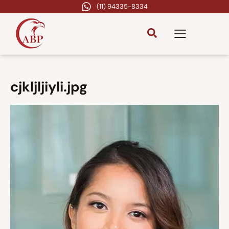
(11) 94335-8334
cjkljljiyli.jpg