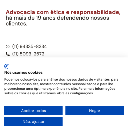
Advocacia com ética e responsabilidade,
há mais de 19 anos defendendo nossos
clientes.
Alexandre Berthe Pinto Soc. Ind. Adv.
CNPJ: 27.814.132/0001-03 – OAB/SP nº 22477
(11) 94335-8334
(11) 5093-2572
(11) 5093-5896
Nós usamos cookies
Podemos colocá-los para análise dos nossos dados de visitantes, para
melhorar o nosso site, mostrar conteúdos personalizados e para lhe
Este site não é um produto Meta Platforms, Inc., Google LLC,
proporcionar uma óptima experiência no site. Para mais informações
tampouco oferece serviços públicos oficiais. Somos um
sobre os cookies que utilizamos, abra as configurações.
escritório de advocacia, que oferece apenas serviços jurídicos,
privativos de advogados, de acordo com a legislação vigente e
o Código de Ética e Disciplina da OAB do Brasil – Alexandre
1
Aceitar todos
Negar
Berthe Pinto Soc. de Adv, OAB/SP nº 22477 –
Política de
Privacidade e Termos de uso
Não, ajustar