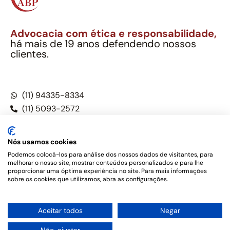
Advocacia com ética e responsabilidade,
há mais de 19 anos defendendo nossos
clientes.
Alexandre Berthe Pinto Soc. Ind. Adv.
CNPJ: 27.814.132/0001-03 – OAB/SP nº 22477
(11) 94335-8334
(11) 5093-2572
(11) 5093-5896
Nós usamos cookies
Podemos colocá-los para análise dos nossos dados de visitantes, para
melhorar o nosso site, mostrar conteúdos personalizados e para lhe
Este site não é um produto Meta Platforms, Inc., Google LLC,
proporcionar uma óptima experiência no site. Para mais informações
tampouco oferece serviços públicos oficiais. Somos um
sobre os cookies que utilizamos, abra as configurações.
escritório de advocacia, que oferece apenas serviços jurídicos,
privativos de advogados, de acordo com a legislação vigente e
o Código de Ética e Disciplina da OAB do Brasil – Alexandre
1
Aceitar todos
Negar
Berthe Pinto Soc. de Adv, OAB/SP nº 22477 –
Política de
Privacidade e Termos de uso