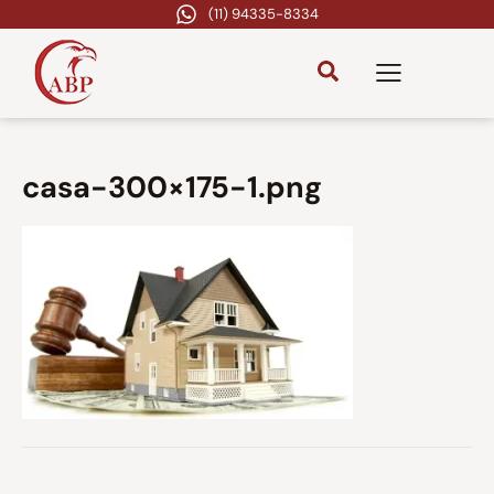
(11) 94335-8334
casa-300×175-1.png