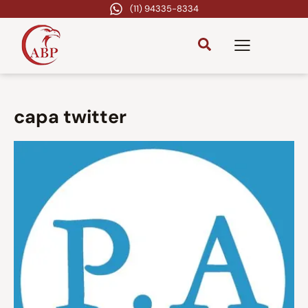
(11) 94335-8334
capa twitter