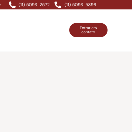
(11) 5093-2572
(11) 5093-5896
:
Entrar em
contato
ntos Grátis
Contatos
Entrar em contato