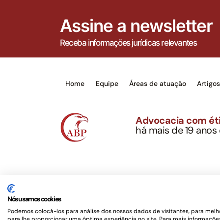
Assine a newsletter
Receba informações jurídicas relevantes
Home
Equipe
Áreas de atuação
Artigo
Advocacia com éti
há mais de 19 anos
Alexandre Berthe Pin
CNPJ: 27.814.132/0
Este site não é um produto Meta Platforms, Inc., 
serviços jurídicos, privativos de advogados, de ac
Nós usamos cookies
OAB/SP nº 22477 –
Política de Privacidade e Term
Podemos colocá-los para análise dos nossos dados de visitantes, para melho
para lhe proporcionar uma óptima experiência no site. Para mais informações