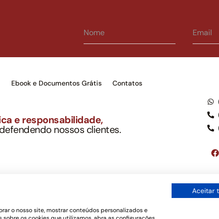
s
Ebook e Documentos Grátis
Contatos
ca e responsabilidade,
 defendendo nossos clientes.
to Soc. Ind. Adv.
001-03 – OAB/SP nº 22477
Google LLC, tampouco oferece serviços públicos oficiais. Somos um e
Aceitar 
ordo com a legislação vigente e o Código de Ética e Disciplina da OAB
os de uso
rar o nosso site, mostrar conteúdos personalizados e
 sobre os cookies que utilizamos, abra as configurações.