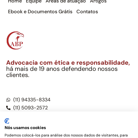
Home
Equipe
Áreas de atuação
Artigos
Ebook e Documentos Grátis
Contatos
Advocacia com ética e responsabilidade,
há mais de 19 anos defendendo nossos
clientes.
Alexandre Berthe Pinto Soc. Ind. Adv.
CNPJ: 27.814.132/0001-03 – OAB/SP nº 22477
(11) 94335-8334
(11) 5093-2572
(11) 5093-5896
Nós usamos cookies
Podemos colocá-los para análise dos nossos dados de visitantes, para