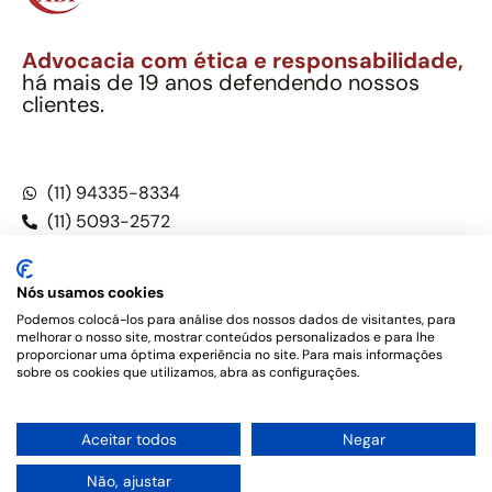
Advocacia com ética e responsabilidade,
há mais de 19 anos defendendo nossos
clientes.
Alexandre Berthe Pinto Soc. Ind. Adv.
CNPJ: 27.814.132/0001-03 – OAB/SP nº 22477
(11) 94335-8334
(11) 5093-2572
(11) 5093-5896
Nós usamos cookies
Podemos colocá-los para análise dos nossos dados de visitantes, para
melhorar o nosso site, mostrar conteúdos personalizados e para lhe
Este site não é um produto Meta Platforms, Inc., Google LLC,
proporcionar uma óptima experiência no site. Para mais informações
tampouco oferece serviços públicos oficiais. Somos um
sobre os cookies que utilizamos, abra as configurações.
escritório de advocacia, que oferece apenas serviços jurídicos,
privativos de advogados, de acordo com a legislação vigente e
o Código de Ética e Disciplina da OAB do Brasil – Alexandre
1
Aceitar todos
Negar
Berthe Pinto Soc. de Adv, OAB/SP nº 22477 –
Política de
Privacidade e Termos de uso
Não, ajustar