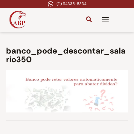
(11) 94335-8334
banco_pode_descontar_sala
rio350