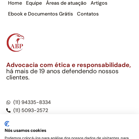
Home
Equipe
Áreas de atuação
Artigos
Ebook e Documentos Grátis
Contatos
Advocacia com ética e responsabilidade,
há mais de 19 anos defendendo nossos
clientes.
Alexandre Berthe Pinto Soc. Ind. Adv.
CNPJ: 27.814.132/0001-03 – OAB/SP nº 22477
(11) 94335-8334
(11) 5093-2572
(11) 5093-5896
Nós usamos cookies
Podemos colocá-los para análise dos nossos dados de visitantes, para