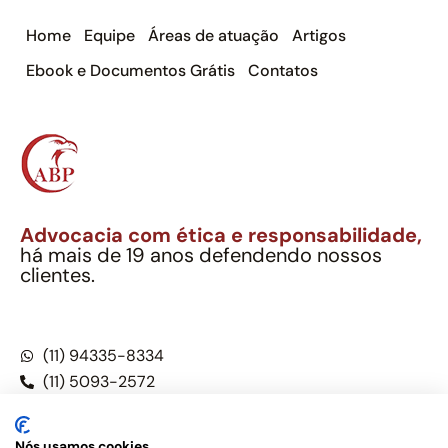
Home
Equipe
Áreas de atuação
Artigos
Ebook e Documentos Grátis
Contatos
Advocacia com ética e responsabilidade,
há mais de 19 anos defendendo nossos
clientes.
Alexandre Berthe Pinto Soc. Ind. Adv.
CNPJ: 27.814.132/0001-03 – OAB/SP nº 22477
(11) 94335-8334
(11) 5093-2572
(11) 5093-5896
Nós usamos cookies