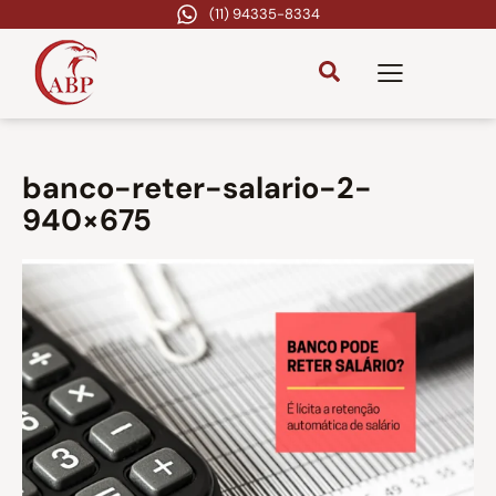
(11) 94335-8334
banco-reter-salario-2-
940×675