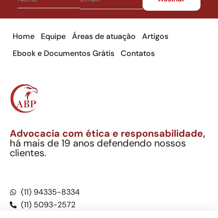
Home
Equipe
Áreas de atuação
Artigos
Ebook e Documentos Grátis
Contatos
Advocacia com ética e responsabilidade,
há mais de 19 anos defendendo nossos
clientes.
Alexandre Berthe Pinto Soc. Ind. Adv.
CNPJ: 27.814.132/0001-03 – OAB/SP nº 22477
(11) 94335-8334
(11) 5093-2572
(11) 5093-5896