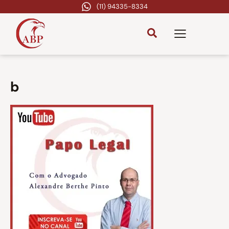
(11) 94335-8334
b