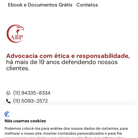
Ebook e Documentos Grátis
Contatos
Advocacia com ética e responsabilidade,
há mais de 19 anos defendendo nossos
clientes.
Alexandre Berthe Pinto Soc. Ind. Adv.
CNPJ: 27.814.132/0001-03 – OAB/SP nº 22477
(11) 94335-8334
(11) 5093-2572
(11) 5093-5896
Nós usamos cookies
Podemos colocá-los para análise dos nossos dados de visitantes, para
melhorar o nosso site, mostrar conteúdos personalizados e para lhe
Este site não é um produto Meta Platforms, Inc., Google LLC,