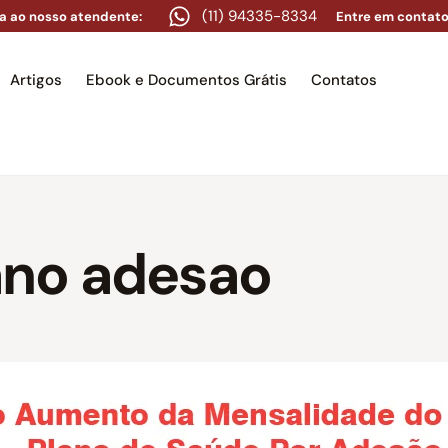
(11) 94335-8334
a ao nosso atendente:
Entre em contato
Artigos
Ebook e Documentos Grátis
Contatos
e
Equipe
Áreas de atuação
Artigos
Ebook e Docume
ano adesao