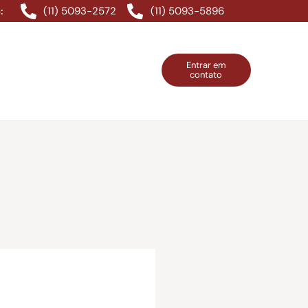
(11) 5093-2572
(11) 5093-5896
:
Entrar em
contato
ntos Grátis
Contatos
Entrar em contato