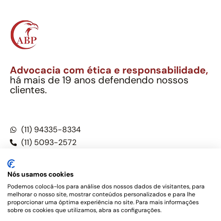
Advocacia com ética e responsabilidade,
há mais de 19 anos defendendo nossos
clientes.
Alexandre Berthe Pinto Soc. Ind. Adv.
CNPJ: 27.814.132/0001-03 – OAB/SP nº 22477
(11) 94335-8334
(11) 5093-2572
(11) 5093-5896
Nós usamos cookies
Podemos colocá-los para análise dos nossos dados de visitantes, para
melhorar o nosso site, mostrar conteúdos personalizados e para lhe
Este site não é um produto Meta Platforms, Inc., Google LLC,
proporcionar uma óptima experiência no site. Para mais informações
tampouco oferece serviços públicos oficiais. Somos um
sobre os cookies que utilizamos, abra as configurações.
escritório de advocacia, que oferece apenas serviços jurídicos,