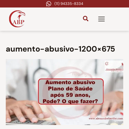
(11) 94335-8334
aumento-abusivo-1200×675