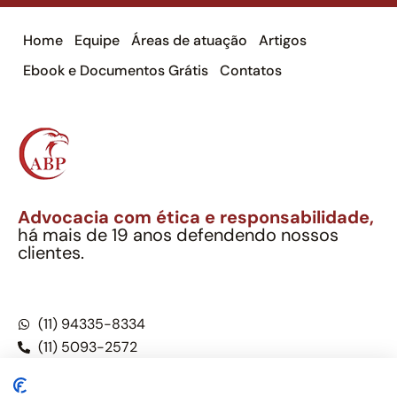
Home
Equipe
Áreas de atuação
Artigos
Ebook e Documentos Grátis
Contatos
Advocacia com ética e responsabilidade,
há mais de 19 anos defendendo nossos
clientes.
Alexandre Berthe Pinto Soc. Ind. Adv.
CNPJ: 27.814.132/0001-03 – OAB/SP nº 22477
(11) 94335-8334
(11) 5093-2572
(11) 5093-5896