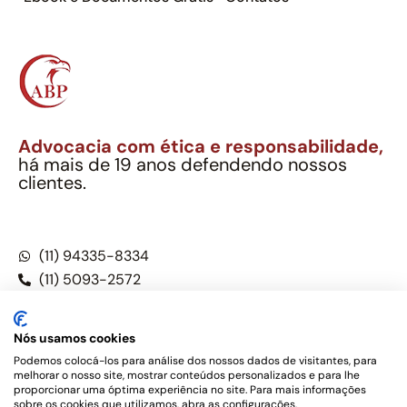
Advocacia com ética e responsabilidade,
há mais de 19 anos defendendo nossos
clientes.
Alexandre Berthe Pinto Soc. Ind. Adv.
CNPJ: 27.814.132/0001-03 – OAB/SP nº 22477
(11) 94335-8334
(11) 5093-2572
(11) 5093-5896
Nós usamos cookies
Podemos colocá-los para análise dos nossos dados de visitantes, para
melhorar o nosso site, mostrar conteúdos personalizados e para lhe
Este site não é um produto Meta Platforms, Inc., Google LLC,
proporcionar uma óptima experiência no site. Para mais informações
tampouco oferece serviços públicos oficiais. Somos um
sobre os cookies que utilizamos, abra as configurações.