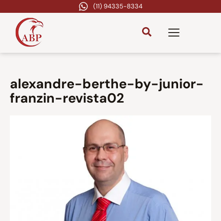
(11) 94335-8334
alexandre-berthe-by-junior-
franzin-revista02